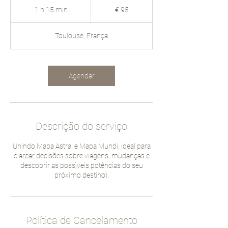
Euros
1 h 15 min
1
€ 95
1
5
Toulouse, França
m
i
n
Agendar
Descrição do serviço
Unindo Mapa Astral e Mapa Mundi, ideal para
clarear decisões sobre viagens, mudanças e
descobrir as possìveis potências do seu
próximo destino).
Política de Cancelamento