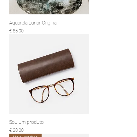
Aquarela Lunar Original
Preço
€ 85,00
Sou um produto.
Preço
€ 20,00