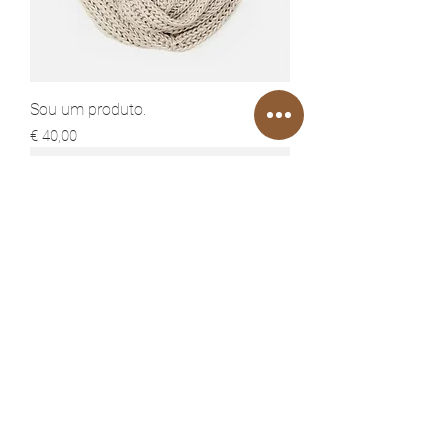
Sou um produto.
Preço
€ 40,00
Sou um produto.