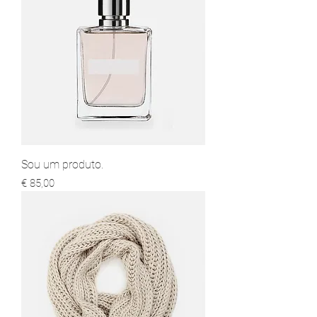
Sou um produto.
Preço
€ 85,00